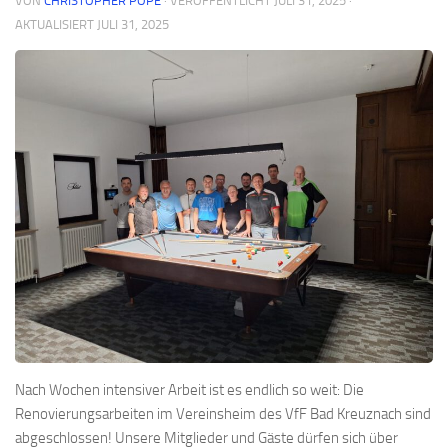
VON
CHRISTOPHER POPE
· VERÖFFENTLICHT
JULI 31, 2025
·
AKTUALISIERT
JULI 31, 2025
Nach Wochen intensiver Arbeit ist es endlich so weit: Die
Renovierungsarbeiten im Vereinsheim des VfF Bad Kreuznach sind
abgeschlossen! Unsere Mitglieder und Gäste dürfen sich über