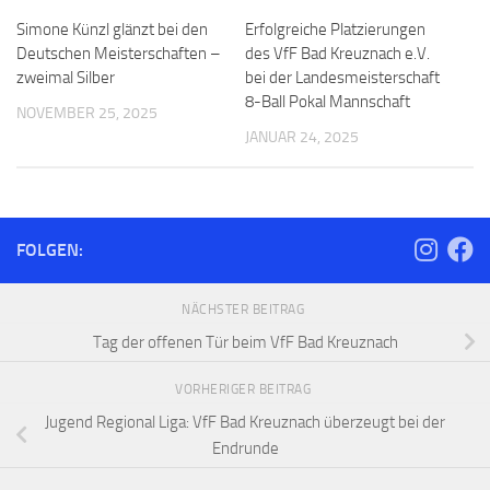
Simone Künzl glänzt bei den
Erfolgreiche Platzierungen
Deutschen Meisterschaften –
des VfF Bad Kreuznach e.V.
zweimal Silber
bei der Landesmeisterschaft
8-Ball Pokal Mannschaft
NOVEMBER 25, 2025
JANUAR 24, 2025
FOLGEN:
NÄCHSTER BEITRAG
Tag der offenen Tür beim VfF Bad Kreuznach
VORHERIGER BEITRAG
Jugend Regional Liga: VfF Bad Kreuznach überzeugt bei der
Endrunde