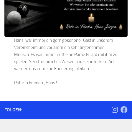
Hansi war immer ein gern gesehener Gast in unserem
Vereinsheim und vor allem ein sehr angenehmer
Mensch. Es war immer nett eine Partie Billard mit ihm zu
spielen. Sein freundliches Wesen und seine lockere Art
werden uns immer in Erinnerung bleiben.
Ruhe in Frieden , Hans !
FOLGEN: