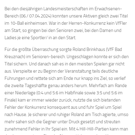
Bei den diesjährigen Landesmeisterschaften im Erwachsenen-
Bereich (06./ 07.04.2024) konnten unsere Aktiven gleich zwei Titel
im 10-Ball einheimsen. War in der Herren-Konkurrenz kein VfFler
am Start, so gingen bei den Senioren zwei, bei den Damen und
Ladies je eine Sportler/ in an den Start.
Für die größte Überraschung sorgte Roland Brinkhaus (VfF Bad
Kreuznach) im Senioren-bereich. Ungeschlagen konnte er sich den
Titel sichern. Und danach sah es in den meisten Spielen gar nicht
aus. Verspielte er zu Beginn der Veranstaltung teils deutliche
Führungen und rettete sich am Ende nur knapp ins Ziel, so verlief
die zweite Tageshälfte genau anders herum. Mehrfach am Rande
einer Niederlage (0:4 und 5:6 im Halbfinale sowie 3:5 und 5:6 im
Finale) kam er immer wieder zurück, nutzte die sich bietenden
Fehler der Konkurrenz konsequent aus und fuhr Spiel um Spiel
nach Hause. Je sicherer und ruhiger Roland am Tisch agierte, umso
mehr sahen sich die Gegner unter Druck gesetzt und streuten
zunehmend Fehler in Ihr Spiel ein. Mit 4 Hill-Hill-Partien kann man