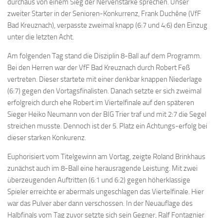
durchaus von einem Sieg der Nervenstärke sprechen. Unser
zweiter Starter in der Senioren-Konkurrenz, Frank Duchêne (VfF
Bad Kreuznach), verpasste zweimal knapp (6:7 und 4:6) den Einzug
unter die letzten Acht.
Am folgenden Tag stand die Disziplin 8-Ball auf dem Programm.
Bei den Herren war der VfF Bad Kreuznach durch Robert Feß
vertreten. Dieser startete mit einer denkbar knappen Niederlage
(6:7) gegen den Vortagsfinalisten. Danach setzte er sich zweimal
erfolgreich durch ehe Robert im Viertelfinale auf den späteren
Sieger Heiko Neumann von der BIG Trier traf und mit 2:7 die Segel
streichen musste. Dennoch ist der 5. Platz ein Achtungs-erfolg bei
dieser starken Konkurenz.
Euphorisiert vom Titelgewinn am Vortag, zeigte Roland Brinkhaus
zunächst auch im 8-Ball eine herausragende Leistung. Mit zwei
überzeugenden Auftritten (6:1 und 6:2) gegen höherklassige
Spieler erreichte er abermals ungeschlagen das Viertelfinale. Hier
war das Pulver aber dann verschossen. In der Neuauflage des
Halbfinals vom Tag zuvor setzte sich sein Gegner, Ralf Fontagnier