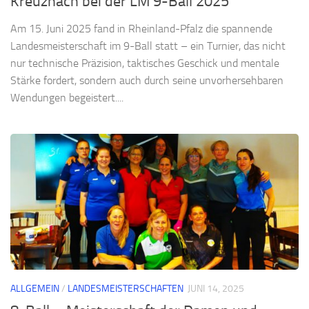
Kreuznach bei der LM 9-Ball 2025
Am 15. Juni 2025 fand in Rheinland-Pfalz die spannende
Landesmeisterschaft im 9-Ball statt – ein Turnier, das nicht
nur technische Präzision, taktisches Geschick und mentale
Stärke fordert, sondern auch durch seine unvorhersehbaren
Wendungen begeistert....
ALLGEMEIN
/
LANDESMEISTERSCHAFTEN
JUNI 14, 2025