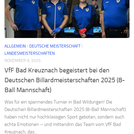
ALLGEMEIN
/
DEUTSCHE MEISTERSCHAFT
/
LANDESMEISTERSCHAFTEN
NOVEMBER 9, 2025
VfF Bad Kreuznach begeistert bei den
Deutschen Billardmeisterschaften 2025 (8-
Ball Mannschaft)
Was für ein spannendes Turnier in Bad Wildungen! Die
Deutschen Billardmeisterschaften 2025 (8-Ball Mannschaft)
haben nicht nur hochklassigen Sport geboten, sondern auch
echte Emotionen – und mittendrin das Team vom VfF Bad
Kreuznach, das...