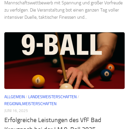
Mannschaftswettbewerb mit Spannung und großer Vorfreude
zu verfolgen. Die Veranstaltung bot einen ganzen Tag voller
intensiver Duelle, taktischer Finessen und...
ALLGEMEIN
/
LANDESMEISTERSCHAFTEN
/
REGIONALMEISTERSCHAFTEN
JUNI 16, 2025
Erfolgreiche Leistungen des VfF Bad