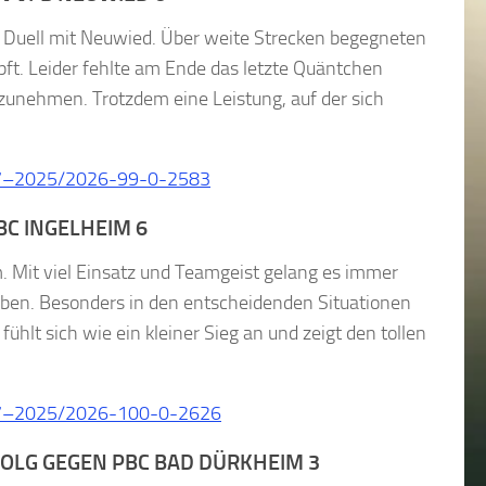
 Duell mit Neuwied. Über weite Strecken begegneten
t. Leider fehlte am Ende das letzte Quäntchen
zunehmen. Trotzdem eine Leistung, auf der sich
p=17–2025/2026-99-0-2583
BC INGELHEIM 6
. Mit viel Einsatz und Teamgeist gelang es immer
eiben. Besonders in den entscheidenden Situationen
hlt sich wie ein kleiner Sieg an und zeigt den tollen
p=17–2025/2026-100-0-2626
FOLG GEGEN PBC BAD DÜRKHEIM 3