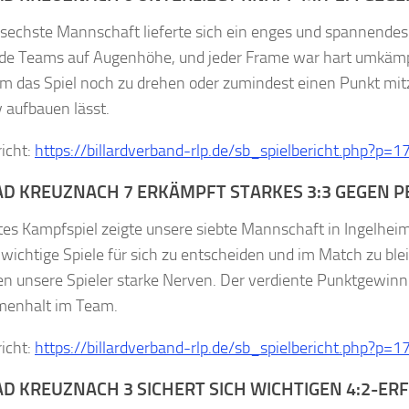
sechste Mannschaft lieferte sich ein enges und spannendes
ide Teams auf Augenhöhe, und jeder Frame war hart umkämpf
um das Spiel noch zu drehen oder zumindest einen Punkt mit
v aufbauen lässt.
richt:
https://billardverband-rlp.de/sb_spielbericht.php?
AD KREUZNACH 7 ERKÄMPFT STARKES 3:3 GEGEN P
tes Kampfspiel zeigte unsere siebte Mannschaft in Ingelheim
 wichtige Spiele für sich zu entscheiden und im Match zu bl
n unsere Spieler starke Nerven. Der verdiente Punktgewinn fü
enhalt im Team.
richt:
https://billardverband-rlp.de/sb_spielbericht.php?
AD KREUZNACH 3 SICHERT SICH WICHTIGEN 4:2-ER