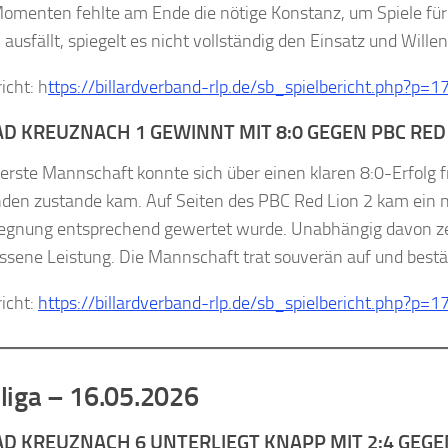
omenten fehlte am Ende die nötige Konstanz, um Spiele für
 ausfällt, spiegelt es nicht vollständig den Einsatz und Wille
icht: h
ttps://billardverband-rlp.de/sb_spielbericht.php?
AD KREUZNACH 1 GEWINNT MIT 8:0 GEGEN PBC RED 
erste Mannschaft konnte sich über einen klaren 8:0-Erfolg 
en zustande kam. Auf Seiten des PBC Red Lion 2 kam ein ni
egnung entsprechend gewertet wurde. Unabhängig davon zei
ssene Leistung. Die Mannschaft trat souverän auf und bestät
richt:
https://billardverband-rlp.de/sb_spielbericht.php?
sliga – 16.05.2026
AD KREUZNACH 6 UNTERLIEGT KNAPP MIT 2:4 GEGE