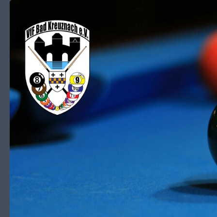
Zum Inhalt springen