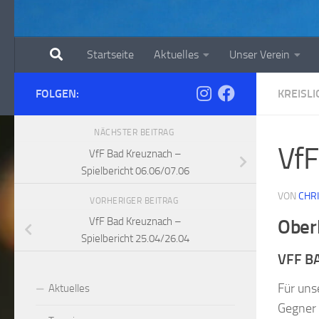
Startseite
Aktuelles
Unser Verein
FOLGEN:
KREISLI
NÄCHSTER BEITRAG
VfF
VfF Bad Kreuznach –
Spielbericht 06.06/07.06
VON
CHR
VORHERIGER BEITRAG
VfF Bad Kreuznach –
Ober
Spielbericht 25.04/26.04
VFF B
Für uns
Aktuelles
Gegner 