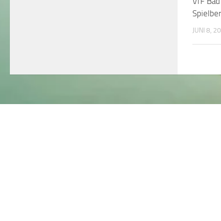
VfF Bad
Spielbe
JUNI 8, 2