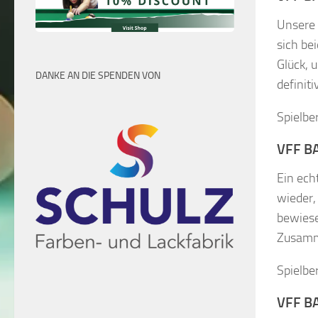
Unsere 
sich be
Glück, 
DANKE AN DIE SPENDEN VON
definiti
Spielbe
VFF B
Ein ech
wieder,
bewiese
Zusamm
Spielbe
VFF B