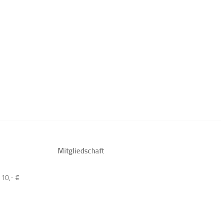
Mitgliedschaft
 10,- €