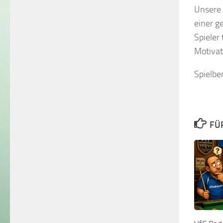
Unsere 
einer g
Spieler 
Motivat
Spielbe
FÜ