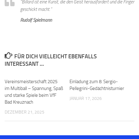
“Billard ist eine Kunst, die den Geist herausfordert und die Finger
geschickt macht.”
Rudolf Spielmann
FÜR DICH VIELLEICHT EBENFALLS
INTERESSANT …
Vereinsmeisterschaft 2025
Einladung zum 8. Sergio-
im Multiball – Spannung, Spaß
Pellegrini-Gedächtnisturnier
und starke Spiele beim VfF
JANUAR 17, 2026
Bad Kreuznach
DEZEMBER 21, 2025