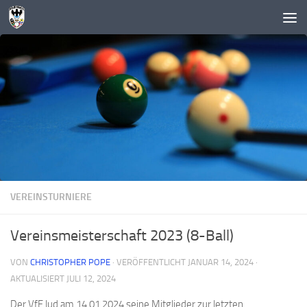
Zum Inhalt springen
VEREINSTURNIERE
Vereinsmeisterschaft 2023 (8-Ball)
VON
CHRISTOPHER POPE
· VERÖFFENTLICHT
JANUAR 14, 2024
·
AKTUALISIERT
JULI 12, 2024
Der VfF lud am 14.01.2024 seine Mitglieder zur letzten